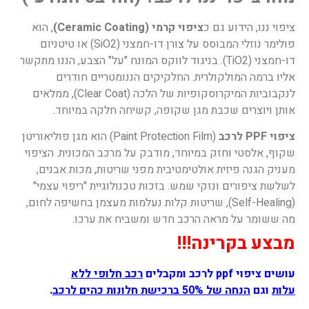
ציפוי ננו, הידוע גם כ
ציפוי קרמי (Ceramic Coating)
, הוא
פולימר נוזלי המבוסס על צורן דו-חמצני (SiO2) או טיטניום
דו-חמצני (TiO2). בניגוד לווקס המונח "על" הצבע, הננו מתקשר
אליו ברמה המולקולרית. החלקיקים הננומטריים חודרים
לנקבוביות המיקרוסקופיות של הלכה (Clear Coat), ממלאים
אותן ויוצרים שכבת מגן שקופה, קשיחה חלקה במיוחד.
ציפוי PPF לרכב
(Paint Protection Film) הוא מגן פוליאוריטן
שקוף, אלסטי וחזק במיוחד, מודבק על מרכב המכונית. הציפוי
מעניק הגנה פיזית אולטימטיבית מפני שריטות, מכות אבנים,
לשלשת ציפורים ונזקי שמש. בזכות טכנולוגיית "ריפוי עצמי"
(Self-Healing), שריטות קלות נעלמות מעצמן בחשיפה לחום,
מה ששומר על מראה הרכב חדש ומשביח את ערכו.
מבצע בקרינה!!!
עושים ציפוי ppf לרכב ומקבלים
רכב חלופי ללא
עלות
וגם
הנחה של 50% ברכישת חלונות כהים לרכב
.