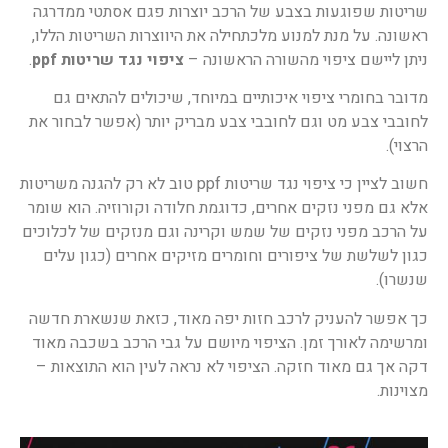
שריטות שפוגעות בצבע של הרכב יוצרות פגם אסתטי ממדרגה
ראשונה. על מנת למנוע מלכתחילה את היווצרות השריטות הללו,
ניתן ליישם ציפוי מהשורה הראשונה –
ציפוי נגד שריטות
ppf
.
מדובר בחומרי ציפוי איכותיים במיוחד, שיכולים להתאים גם
לחובבי צבע מט וגם לחובבי צבע מבריק יותר (אפשר לבחור את
הרצוי).
חשוב לציין כי ציפוי נגד שריטות ppf טוב לא רק להגנה משריטות
אלא גם מפני נזקים אחרים, כדוגמת חלודה וקורוזיה. הוא שומר
על הרכב מפני נזקים של שמש וקרינה וגם מנזקים של לכלוכים
כגון לשלשת של ציפורים וחומרים מזיקים אחרים (כגון עלים
שנשרו).
כך אפשר להעניק לרכב חזות יפה מאוד, כזאת שנשארת חדשה
ומרשימה לאורך זמן. הציפוי מיושם על גבי הרכב בשכבה מאוד
דקה אך גם מאוד חזקה. הציפוי לא נראה לעין הוא התוצאות –
מצוינות.