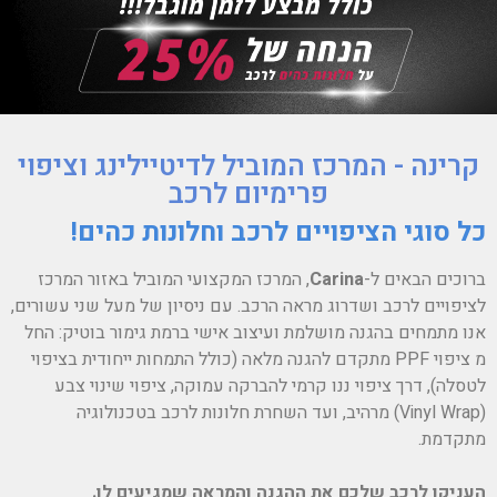
קרינה - המרכז המוביל לדיטיילינג וציפוי
פרימיום לרכב
כל סוגי הציפויים לרכב וחלונות כהים!
ברוכים הבאים ל-
Carina
, המרכז המקצועי המוביל באזור המרכז
לציפויים לרכב ושדרוג מראה הרכב. עם ניסיון של מעל שני עשורים,
אנו מתמחים בהגנה מושלמת ועיצוב אישי ברמת גימור בוטיק: החל
מ ציפוי PPF מתקדם להגנה מלאה (כולל התמחות ייחודית בציפוי
לטסלה), דרך ציפוי ננו קרמי להברקה עמוקה, ציפוי שינוי צבע
(Vinyl Wrap) מרהיב, ועד השחרת חלונות לרכב בטכנולוגיה
מתקדמת.
העניקו לרכב שלכם את ההגנה והמראה שמגיעים לו.