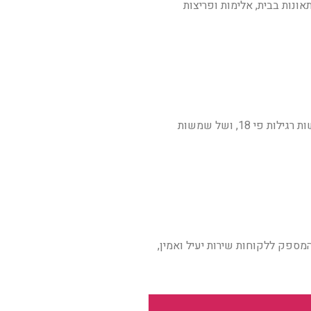
ונות בבית, אלימות ופריצות
מיגון שמשות מסופקים בעובי 350 מיקרון כאשר הם מודבקים על כל שטח הזכוכית ובתוך מסגרת החלונות הם מעצימים את חוזקן של שמשות רגילות פי 18, ושל שמשות
המספק ללקוחות שירות יעיל ואמין,