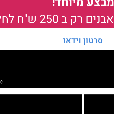
בצע מיוחד!
ק ב 250 ש"ח לחלון.
סרטון וידאו