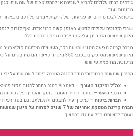
גורמים רבים עלולים להביא לשבירה או להתפוצצות של שמשות, כגון א
מכוונות ועוד.
בישראל לצערנו הרב יש פגיעות של זריקות אבנים על רכבים באזור יהו
שברי הזכוכית עלולים לפגוע באופן קשה בבני אדם, ואף לגרום לנפג
מיגון שמשות הרכב יגן עליהם ועליכם מפני הסכנות הללו.
חברת קרינה מציעה מיגון שמשות רכב, העשויים מיריעות פוליאסטר ו
מזכוכית מחוסמת פי שש.
המיגון שמשות הבטיחותי מוכר כהגנה הטובה ביותר לשמשות על ידי גו
צה”ל ופיקוד העורף
– כאמצעי הטוב ביותר להגנה מפני פיצוצ
מכבי האש
– כחומר היחיד העומד בתקן, והעדיף על זכוכיות מ
חברות ביטוח
– כמיגון יעיל למבנים ולתכולתם, גם בפני רעידות
חברת קרינה מספקת אחריות של 7 שנים לפחות על מיגון שמשות רכב
ועומד לרשותם בכל עת גם בהמשך.